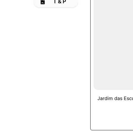
T & P
Jardim das Escu