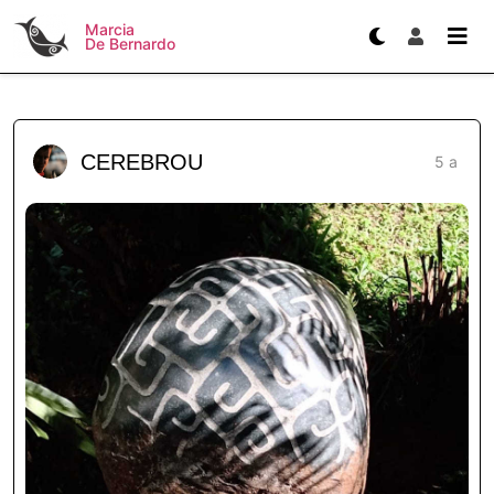
Marcia
De Bernardo
CEREBROU
5 a