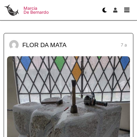
Marcia
De Bernardo
FLOR DA MATA
7 a