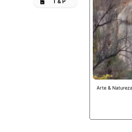
T & P
Arte & Naturez