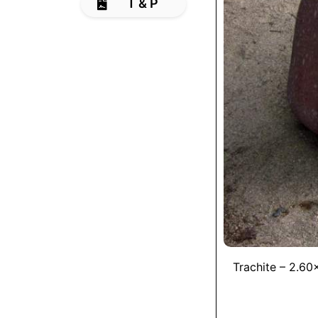
T & P
Trachite – 2.6