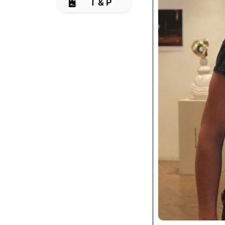
T & P