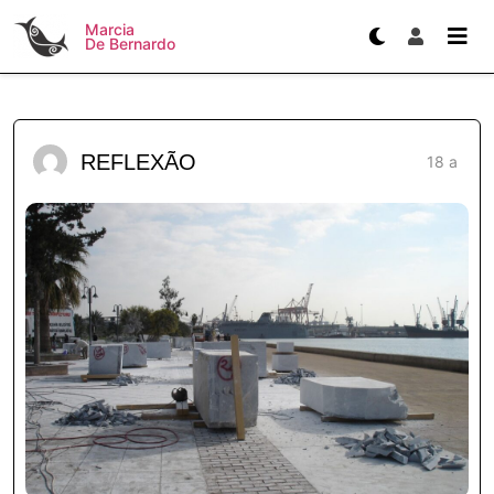
Marcia
De Bernardo
REFLEXÃO
18 a