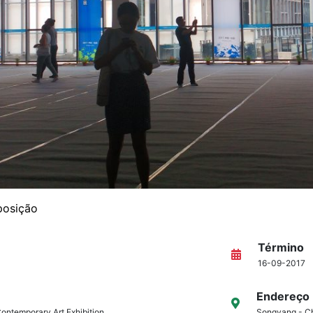
posição
Término
16-09-2017
Endereço
Contemporary Art Exhibition
Songyang - C