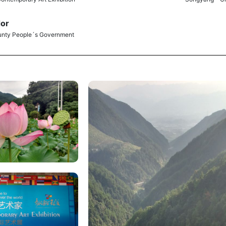
dor
nty People´s Government