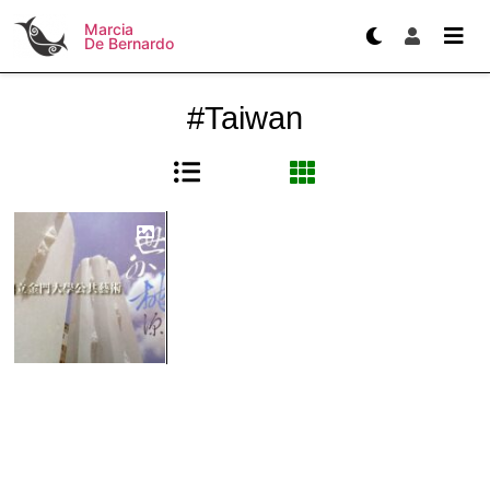
Marcia
De Bernardo
#Taiwan