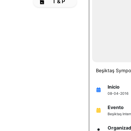
T & P
Beşiktaş Symp
Início
08-04-2016
Evento
Beşiktaş Inte
Organiza