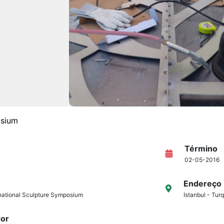
osium
Término
02-05-2016
Endereço
rnational Sculpture Symposium
Istanbul - Tur
dor