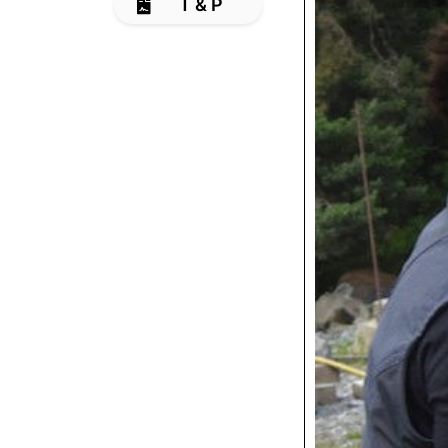
T & P