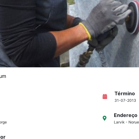
ium
Término
31-07-2013
Endereço
orge
Larvik - Noru
dor