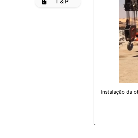
T & P
Instalação da o