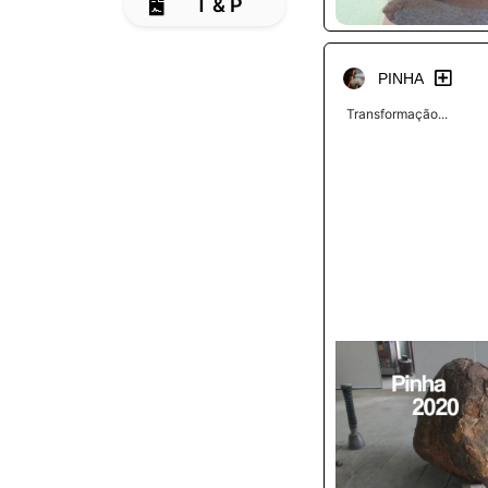
T & P
PINHA
Transformação...